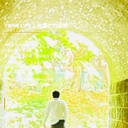
TORA LIFE｜弁護士の余談
弁護士法人みなとパートナーズ
代表弁護士 佐藤 嘉寅
東京弁護士会所属 登録番号３１７７３
〒101-0047
東京都千代田区内神田２丁目５－６亀田ビル８階
TEL 03-6206-9382 FAX 03-6206-9383
E-mail sato@minato-cp.com
公式HP http://www.minato-cp.com/
アクセス