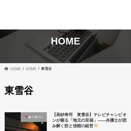
コ
ナ
ン
ビ
テ
ゲ
ン
ー
HOME
ツ
シ
へ
ョ
ス
ン
キ
に
HOME
HOME
東雪谷
ッ
移
プ
動
東雪谷
【高砂寿司 東雪谷】テレビチャンピオ
食と語らい​
ンが握る「地元の至福」――弁護士が読
み解く技と信頼の経営