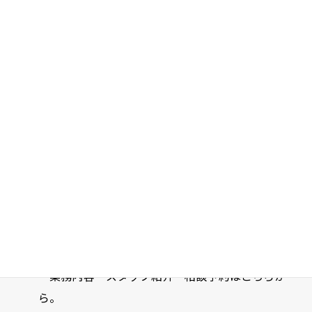
コ
ナ
ン
ビ
テ
ゲ
ン
ー
関連サイト
ツ
シ
へ
ョ
ス
ン
キ
に
HOME
関連サイト
ッ
移
プ
動
関連サイト
弁護士法人みなとパートナーズ 公式サイト
業務内容・スタッフ紹介・相談予約はこちらか
ら。