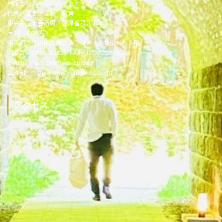
弁護士法人みなとパートナーズ
代表弁護士 佐藤 嘉寅
東京弁護士会所属 登録番号３１７７３
〒101-0047
東京都千代田区内神田２丁目５－６亀田ビル８階
TEL 03-6206-9382 FAX 03-6206-9383
E-mail sato@minato-cp.com
公式HP http://www.minato-cp.com/
アクセス