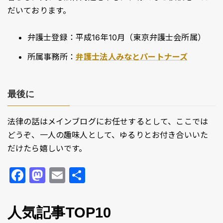
だいております。
弁護士登録：平成16年10月（東京弁護士会所属）
所属事務所：
弁護士法人みなとパートナーズ
最後に
法律の話はメインブログにお任せするとして、ここでは
どうぞ、一人の趣味人として、ゆるりとお付き合いいた
だけたら嬉しいです。
F
M
E
共
a
a
m
有
c
st
ai
人気記事TOP10
e
o
l