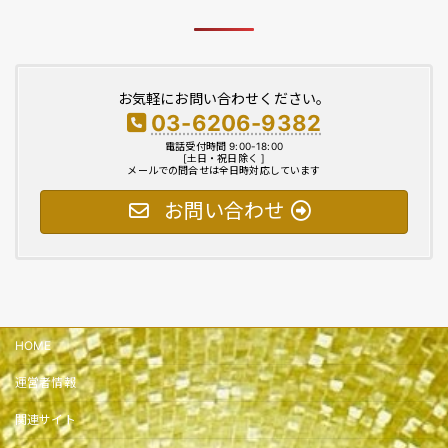
b
d
o
o
o
n
お気軽にお問い合わせください。
k
03-6206-9382
電話受付時間 9:00-18:00
[土日・祝日除く ]
メールでの問合せは全日時対応しています
お問い合わせ
HOME
運営者情報
関連サイト