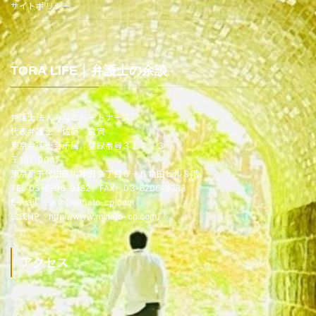
サイトポリシー
TORA LIFE｜弁護士の余談
弁護士法人みなとパートナーズ
代表弁護士 佐藤 嘉寅
東京弁護士会所属 登録番号３１７７３
〒101-0047
東京都千代田区内神田２丁目５－６亀田ビル８階
TEL 03-6206-9382 FAX 03-6206-9383
E-mail sato@minato-cp.com
公式HP http://www.minato-cp.com/
アクセス