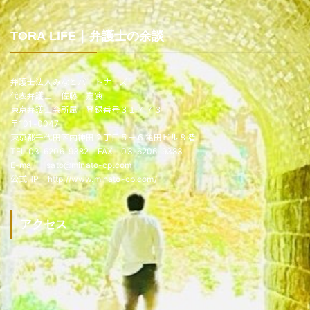
TORA LIFE｜弁護士の余談
弁護士法人みなとパートナーズ
代表弁護士 佐藤 嘉寅
東京弁護士会所属 登録番号３１７７３
〒101-0047
東京都千代田区内神田２丁目５－６亀田ビル８階
TEL 03-6206-9382 FAX 03-6206-9383
E-mail sato@minato-cp.com
公式HP http://www.minato-cp.com/
アクセス