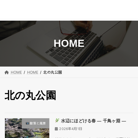
コ
ナ
ン
ビ
テ
ゲ
ン
ー
HOME
ツ
シ
へ
ョ
ス
ン
キ
に
HOME
HOME
北の丸公園
ッ
移
プ
動
北の丸公園
水辺にほどける春 ― 千鳥ヶ淵 ―
散策と風景
2026年4月1日