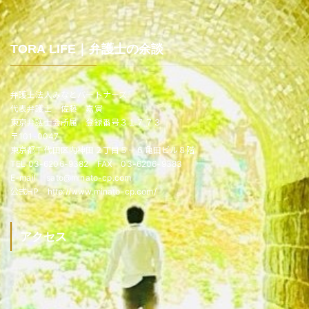
TORA LIFE｜弁護士の余談
弁護士法人みなとパートナーズ
代表弁護士 佐藤 嘉寅
東京弁護士会所属 登録番号３１７７３
〒101-0047
東京都千代田区内神田２丁目５－６亀田ビル８階
TEL 03-6206-9382 FAX 03-6206-9383
E-mail sato@minato-cp.com
公式HP http://www.minato-cp.com/
アクセス