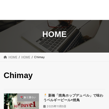
コ
ナ
ン
ビ
テ
ゲ
ン
ー
HOME
ツ
シ
へ
ョ
ス
ン
キ
に
HOME
HOME
Chimay
ッ
移
プ
動
Chimay
新橋「焼鳥ホップデュベル」で味わ
食と語らい​
うベルギービール×焼鳥
2025年11月5日