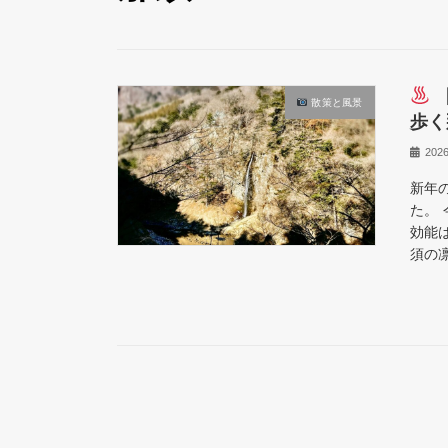
散策と風景
歩く
202
新年
た。
効能
須の