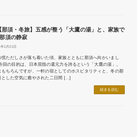
【那須・冬旅】五感が整う「大鷹の湯」と、家族で
那須の静寂
6年1月21日
の慌ただしさが落ち着いた頃、家族とともに那須へ向かいまし
 今回の目的は、日本屈指の還元力を誇るという「大鷹の湯」。
はもちろんですが、一軒の宿としてのホスピタリティと、冬の那
凛とした空気に癒やされた二日間 […]
続きを読む