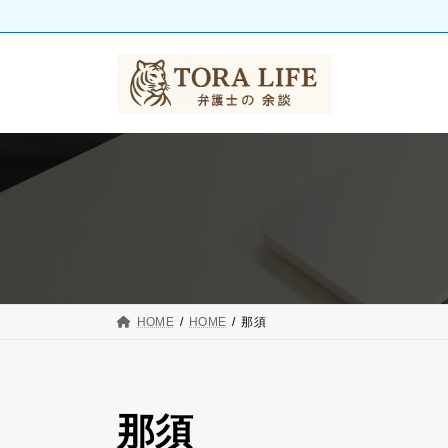
コ
ナ
ン
ビ
テ
ゲ
ン
ー
ツ
シ
へ
ョ
ス
ン
キ
に
ッ
移
プ
動
HOME
HOME
那須
那須