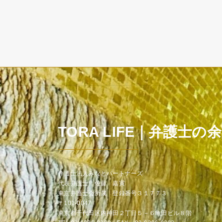
TORA LIFE｜弁護士の
弁護士法人みなとパートナーズ
代表弁護士 佐藤 嘉寅
東京弁護士会所属 登録番号３１７７３
〒101-0047
東京都千代田区内神田２丁目５－６亀田ビル８階