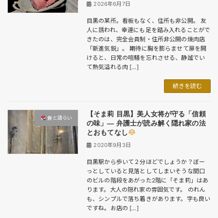
2026年6月7日
目黒の某所。看板もなく、住所も非公開。 友
人に誘われ、幸運にも足を踏み入れることがで
きたのは、完全会員制・住所非公開の焼肉店
「新進気鋭」。 期待に胸を膨らませて扉を開
けると、日常の喧騒を忘れさせる、静謐でい
て熱気溢れる肉 […]
続きを読む
【そま莉 目黒】美人女将が守る「信頼
食と語らい​
の味」― 弁護士が読み解く隠れ家の法
とおもてなし
2020年9月3日
目黒駅から歩いて２分ほどでしょうか？ぼー
っとしていると見落としてしまいそうな間口
のビルの階段をあがった2階に「そま莉」はあ
ります。大人の隠れ家の雰囲気です。 のれん
も、シンプルで落ち着きがあります。字も良い
ですね。お店の […]