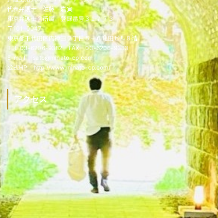
代表弁護士 佐藤 嘉寅
東京弁護士会所属 登録番号３１７７３
〒101-0047
東京都千代田区内神田２丁目５－６亀田ビル８階
TEL 03-6206-9382 FAX 03-6206-9383
E-mail sato@minato-cp.com
公式HP http://www.minato-cp.com/
アクセス