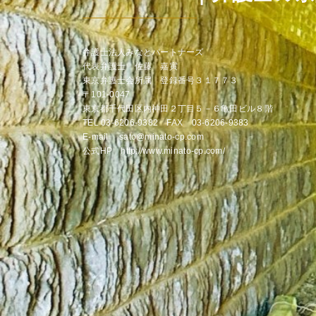
弁護士法人みなとパートナーズ
代表弁護士 佐藤 嘉寅
東京弁護士会所属 登録番号３１７７３
〒101-0047
東京都千代田区内神田２丁目５－６亀田ビル８階
TEL 03-6206-9382 FAX 03-6206-9383
E-mail sato@minato-cp.com
公式HP http://www.minato-cp.com/