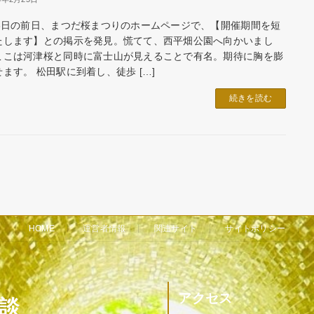
23日の前日、まつだ桜まつりのホームページで、【開催期間を短
たします】との掲示を発見。慌てて、西平畑公園へ向かいまし
ここは河津桜と同時に富士山が見えることで有名。期待に胸を膨
ます。 松田駅に到着し、徒歩 […]
続きを読む
HOME
運営者情報
関連サイト
サイトポリシー
アクセス
余談