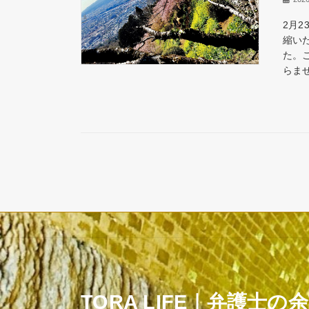
2月
縮い
た。
らませ
TORA LIFE｜弁護士の