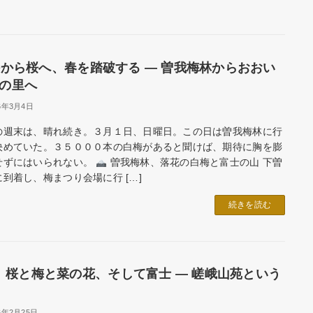
から桜へ、春を踏破する ― 曽我梅林からおおい
の里へ
26年3月4日
の週末は、晴れ続き。３月１日、日曜日。この日は曽我梅林に行
決めていた。３５０００本の白梅があると聞けば、期待に胸を膨
せずにはいられない。
曽我梅林、落花の白梅と富士の山 下曽
到着し、梅まつり会場に行 […]
続きを読む
桜と梅と菜の花、そして富士 ― 嵯峨山苑という
6年2月25日