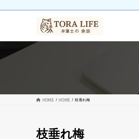
コ
ナ
ン
ビ
テ
ゲ
ン
ー
ツ
シ
へ
ョ
ス
ン
キ
に
ッ
移
プ
動
HOME
HOME
枝垂れ梅
枝垂れ梅