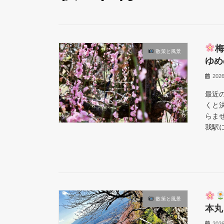
梅
散策と風景
ゆめ
20
最近
くと
らま
我駅に
散策と風景
本丸
202