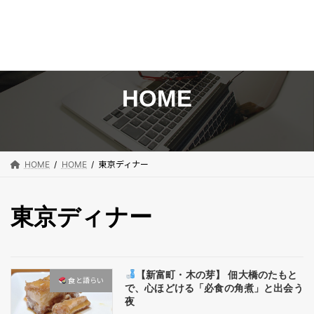
コ
ナ
ン
ビ
テ
ゲ
ン
ー
HOME
ツ
シ
へ
ョ
ス
ン
キ
に
HOME
HOME
東京ディナー
ッ
移
プ
動
東京ディナー
【新富町・木の芽】 佃大橋のたもと
食と語らい​
で、心ほどける「必食の角煮」と出会う
夜