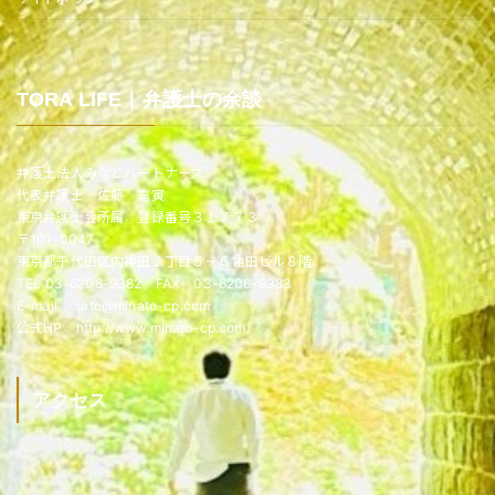
TORA LIFE｜弁護士の余談
弁護士法人みなとパートナーズ
代表弁護士 佐藤 嘉寅
東京弁護士会所属 登録番号３１７７３
〒101-0047
東京都千代田区内神田２丁目５－６亀田ビル８階
TEL 03-6206-9382 FAX 03-6206-9383
E-mail sato@minato-cp.com
公式HP http://www.minato-cp.com/
アクセス