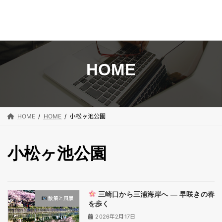
コ
ナ
ン
ビ
テ
ゲ
ン
ー
HOME
ツ
シ
へ
ョ
ス
ン
キ
に
HOME
HOME
小松ヶ池公園
ッ
移
プ
動
小松ヶ池公園
三崎口から三浦海岸へ ― 早咲きの春
散策と風景
を歩く
2026年2月17日