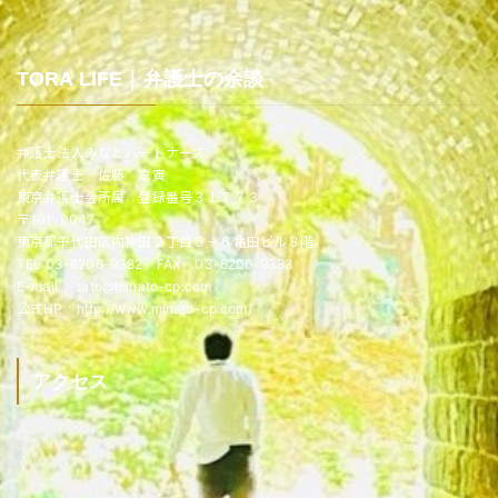
TORA LIFE｜弁護士の余談
弁護士法人みなとパートナーズ
代表弁護士 佐藤 嘉寅
東京弁護士会所属 登録番号３１７７３
〒101-0047
東京都千代田区内神田２丁目５－６亀田ビル８階
TEL 03-6206-9382 FAX 03-6206-9383
E-mail sato@minato-cp.com
公式HP http://www.minato-cp.com/
アクセス