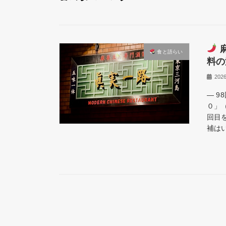
食と語らい​
料の
202
― 
０」
回目
補はい