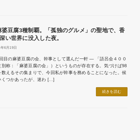
麻婆豆腐3種制覇。「孤独のグルメ」の聖地で、香
深い世界に没入した夜。
6年6月19日
98回目の麻婆豆腐の会、幹事として選んだ一軒 ― 「語呂会４００
（別称：「麻婆豆腐の会」）というものが存在する。気づけば98
を数えるその集まりで、今回私が幹事を務めることになった。候
くつかあったが、迷わ […]
続きを読む