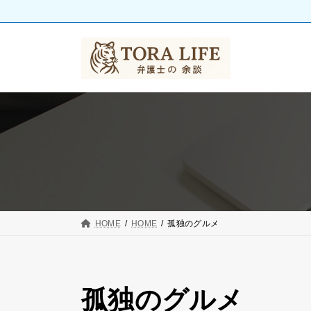
コ
ナ
ン
ビ
テ
ゲ
ン
ー
ツ
シ
へ
ョ
ス
ン
キ
に
ッ
移
プ
動
HOME
HOME
孤独のグルメ
孤独のグルメ