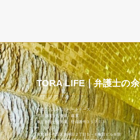
TORA LIFE｜弁護士の
弁護士法人みなとパートナーズ
代表弁護士 佐藤 嘉寅
東京弁護士会所属 登録番号３１７７３
〒101-0047
東京都千代田区内神田２丁目５－６亀田ビル８階