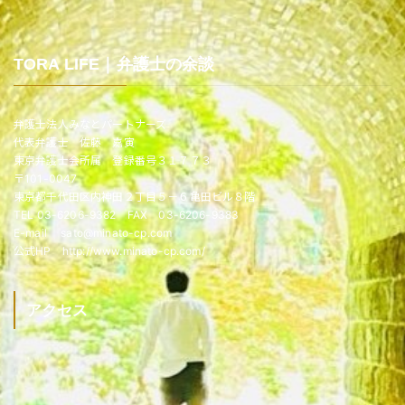
TORA LIFE｜弁護士の余談
弁護士法人みなとパートナーズ
代表弁護士 佐藤 嘉寅
東京弁護士会所属 登録番号３１７７３
〒101-0047
東京都千代田区内神田２丁目５－６亀田ビル８階
TEL 03-6206-9382 FAX 03-6206-9383
E-mail sato@minato-cp.com
公式HP http://www.minato-cp.com/
アクセス