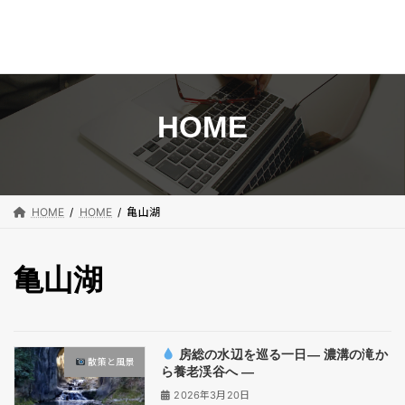
コ
ナ
ン
ビ
テ
ゲ
ン
ー
HOME
ツ
シ
へ
ョ
ス
ン
キ
に
HOME
HOME
亀山湖
ッ
移
プ
動
亀山湖
房総の水辺を巡る一日― 濃溝の滝か
散策と風景
ら養老渓谷へ ―
2026年3月20日