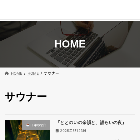
コ
ナ
ン
ビ
テ
ゲ
ン
ー
HOME
ツ
シ
へ
ョ
ス
ン
キ
に
HOME
HOME
サウナー
ッ
移
プ
動
サウナー
『ととのいの余韻と、語らいの夜』
日常の余白
2025年5月23日