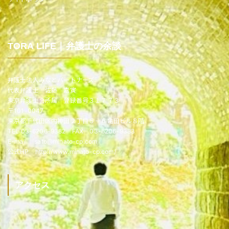
TORA LIFE｜弁護士の余談
弁護士法人みなとパートナーズ
代表弁護士 佐藤 嘉寅
東京弁護士会所属 登録番号３１７７３
〒101-0047
東京都千代田区内神田２丁目５－６亀田ビル８階
TEL 03-6206-9382 FAX 03-6206-9383
E-mail sato@minato-cp.com
公式HP http://www.minato-cp.com/
アクセス