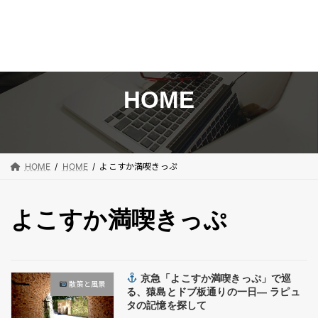
コ
ナ
ン
ビ
テ
ゲ
ン
ー
HOME
ツ
シ
へ
ョ
ス
ン
キ
に
HOME
HOME
よこすか満喫きっぷ
ッ
移
プ
動
よこすか満喫きっぷ
京急「よこすか満喫きっぷ」で巡
散策と風景
る、猿島とドブ板通りの一日― ラピュ
タの記憶を探して