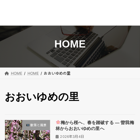
コ
ナ
ン
ビ
テ
ゲ
ン
ー
HOME
ツ
シ
へ
ョ
ス
ン
キ
に
HOME
HOME
おおいゆめの里
ッ
移
プ
動
おおいゆめの里
梅から桜へ、春を踏破する ― 曽我梅
散策と風景
林からおおいゆめの里へ
2026年3月4日